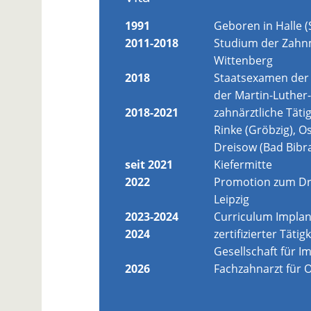
1991
Geboren in Halle (
2011-2018
Studium der Zahnm
Wittenberg
2018
Staatsexamen der 
der Martin-Luther-
2018-2021
zahnärztliche Täti
Rinke (Gröbzig), O
Dreisow (Bad Bibr
seit 2021
Kiefermitte
2022
Promotion zum Dr. 
Leipzig
2023-2024
Curriculum Implan
2024
zertifizierter Tät
Gesellschaft für I
2026
Fachzahnarzt für O