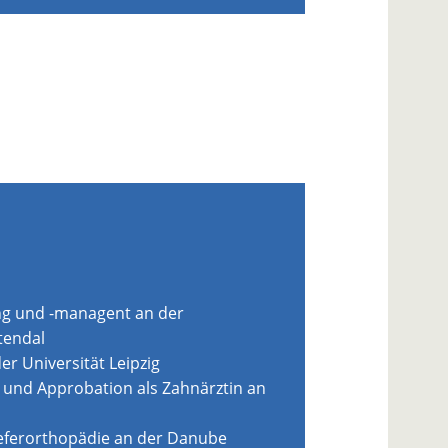
g und -managent an der
tendal
r Universität Leipzig
und Approbation als Zahnärztin an
eferorthopädie an der Danube